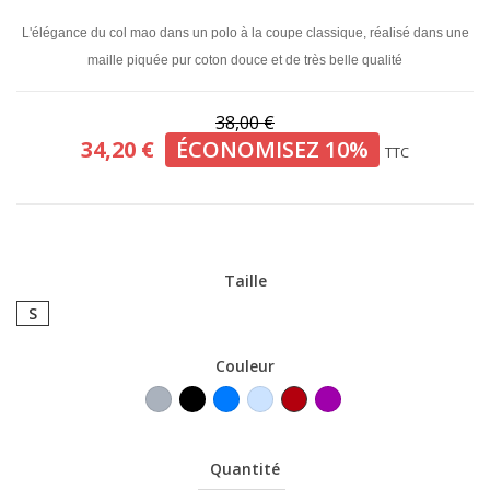
L'élégance du col mao dans un polo à la coupe classique, réalisé dans une
maille piquée pur coton douce et de très belle qualité
38,00 €
34,20 €
ÉCONOMISEZ 10%
TTC
Taille
S
Couleur
Gris
Noir
Bleu
Bleu
Bordeaux
Violet
roi
ciel
Quantité