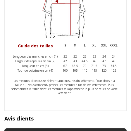
Guide des tailles
S
M
L
XL
XXL
XXXL
Longueur des manches en cm (1)
22
22
23
23
24
24
Largeur des épaules en cm (2)
42
43
44.5
46
47
48
Longueur en cm (3)
67
68.5
70
71.5
73
74.5
Tour de poitrine en cm (4)
100
105
110
115
120
125
Les mesures ci-dessus se réfèrent aux mesures du vêtement. Pour choisir la
taille qui vous convient, prenez les mesures d'un de vos vêtements. Puis
sélectionnez la taille dont les mesures se rapprochent le plus de celles de votre
vêtement
Avis clients